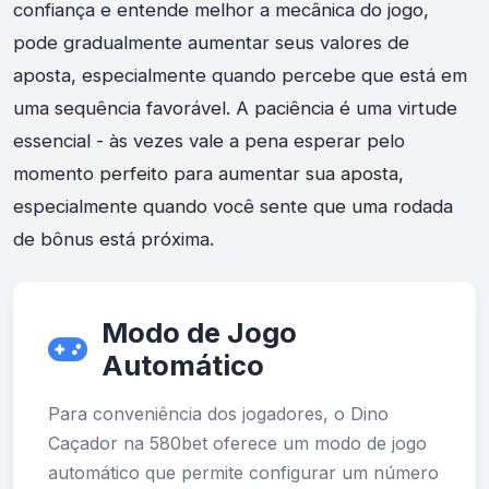
confiança e entende melhor a mecânica do jogo,
pode gradualmente aumentar seus valores de
aposta, especialmente quando percebe que está em
uma sequência favorável. A paciência é uma virtude
essencial - às vezes vale a pena esperar pelo
momento perfeito para aumentar sua aposta,
especialmente quando você sente que uma rodada
de bônus está próxima.
Modo de Jogo
Automático
Para conveniência dos jogadores, o Dino
Caçador na 580bet oferece um modo de jogo
automático que permite configurar um número