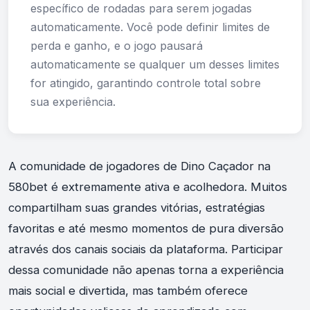
específico de rodadas para serem jogadas
automaticamente. Você pode definir limites de
perda e ganho, e o jogo pausará
automaticamente se qualquer um desses limites
for atingido, garantindo controle total sobre
sua experiência.
A comunidade de jogadores de Dino Caçador na
580bet é extremamente ativa e acolhedora. Muitos
compartilham suas grandes vitórias, estratégias
favoritas e até mesmo momentos de pura diversão
através dos canais sociais da plataforma. Participar
dessa comunidade não apenas torna a experiência
mais social e divertida, mas também oferece