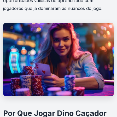
oportunidades valiosas de aprendizado com
jogadores que já dominaram as nuances do jogo.
Por Que Jogar Dino Caçador