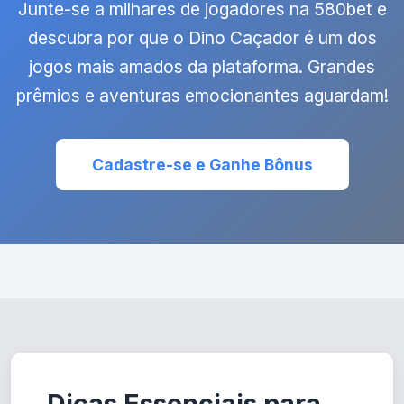
Junte-se a milhares de jogadores na 580bet e
descubra por que o Dino Caçador é um dos
jogos mais amados da plataforma. Grandes
prêmios e aventuras emocionantes aguardam!
Cadastre-se e Ganhe Bônus
Dicas Essenciais para