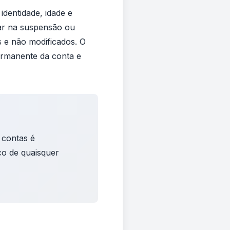
identidade, idade e
ar na suspensão ou
 e não modificados. O
ermanente da conta e
 contas é
co de quaisquer