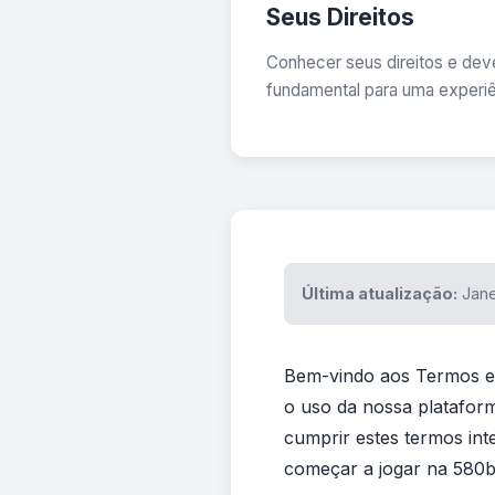
Seus Direitos
Conhecer seus direitos e dev
fundamental para uma experiên
Última atualização:
Jane
Bem-vindo aos Termos e 
o uso da nossa plataform
cumprir estes termos in
começar a jogar na 580b