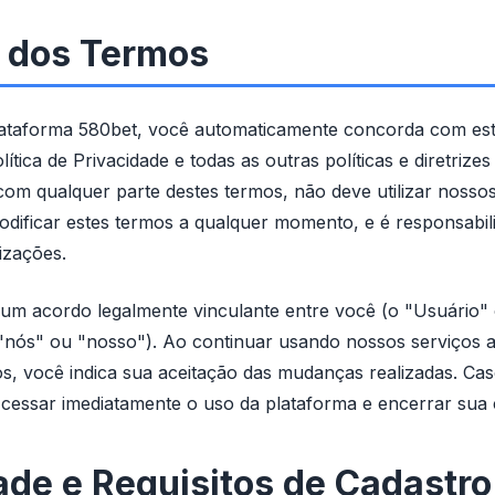
o dos Termos
 plataforma 580bet, você automaticamente concorda com es
ca de Privacidade e todas as outras políticas e diretrizes d
om qualquer parte destes termos, não deve utilizar nossos
modificar estes termos a qualquer momento, e é responsabili
izações.
 um acordo legalmente vinculante entre você (o "Usuário" 
 "nós" ou "nosso"). Ao continuar usando nossos serviços 
os, você indica sua aceitação das mudanças realizadas. C
cessar imediatamente o uso da plataforma e encerrar sua 
dade e Requisitos de Cadastro