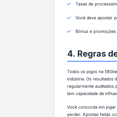
Taxas de processame
Você deve apostar pe
Bônus e promoções t
4. Regras d
Todos os jogos na 580bet
indústria. Os resultados
regularmente auditados p
tem capacidade de influe
Você concorda em jogar 
perder. Apostas feitas c