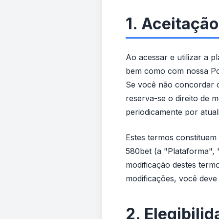
1. Aceitaçã
Ao acessar e utilizar a
bem como com nossa Políti
Se você não concordar c
reserva-se o direito de 
periodicamente por atual
Estes termos constituem
580bet (a "Plataforma",
modificação destes term
modificações, você deve 
2. Elegibili