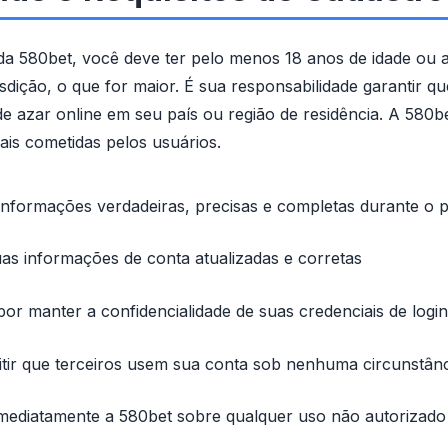
s da 580bet, você deve ter pelo menos 18 anos de idade ou 
sdição, o que for maior. É sua responsabilidade garantir q
 de azar online em seu país ou região de residência. A 580b
cais cometidas pelos usuários.
informações verdadeiras, precisas e completas durante o 
as informações de conta atualizadas e corretas
or manter a confidencialidade de suas credenciais de login
tir que terceiros usem sua conta sob nenhuma circunstânc
 imediatamente a 580bet sobre qualquer uso não autorizado