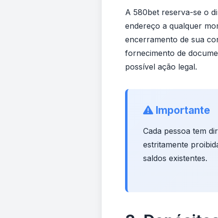
A 580bet reserva-se o dir
endereço a qualquer mom
encerramento de sua con
fornecimento de documen
possível ação legal.
Importante
Cada pessoa tem dir
estritamente proibi
saldos existentes.