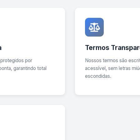
a
Termos Transpar
protegidos por
Nossos termos são escri
ponta, garantindo total
acessível, sem letras mi
escondidas.