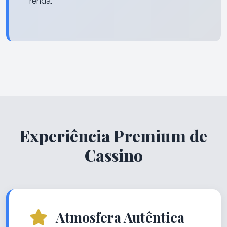
renda.
Experiência Premium de
Cassino
Atmosfera Autêntica