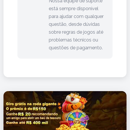
Nossa equipe de suporte
está sempre disponível
para ajudar com qualquer
questão, desde dúvidas
sobre regras de jogos até
problemas técnicos ou
questões de pagamento.