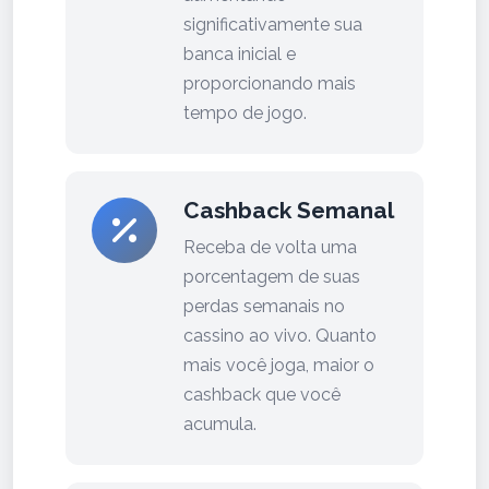
significativamente sua
banca inicial e
proporcionando mais
tempo de jogo.
Cashback Semanal
Receba de volta uma
porcentagem de suas
perdas semanais no
cassino ao vivo. Quanto
mais você joga, maior o
cashback que você
acumula.