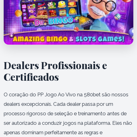
Dealers Profissionais e
Certificados
O coração do PP Jogo Ao Vivo na 580bet são nossos
dealers excepcionais. Cada dealer passa por um
processo rigoroso de seleção e treinamento antes de
ser autorizado a conduzir jogos na plataforma. Eles não
apenas dominam perfeitamente as regras e