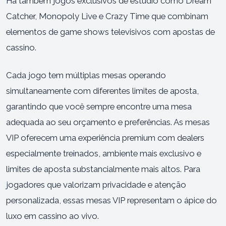
Há também jogos exclusivos de estúdio como Dream
Catcher, Monopoly Live e Crazy Time que combinam
elementos de game shows televisivos com apostas de
cassino.
Cada jogo tem múltiplas mesas operando
simultaneamente com diferentes limites de aposta,
garantindo que você sempre encontre uma mesa
adequada ao seu orçamento e preferências. As mesas
VIP oferecem uma experiência premium com dealers
especialmente treinados, ambiente mais exclusivo e
limites de aposta substancialmente mais altos. Para
jogadores que valorizam privacidade e atenção
personalizada, essas mesas VIP representam o ápice do
luxo em cassino ao vivo.