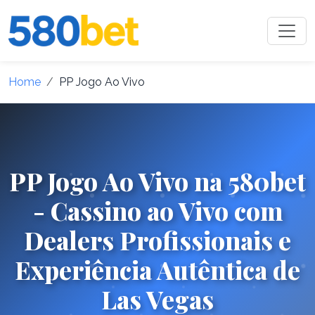
Home
PP Jogo Ao Vivo
PP Jogo Ao Vivo na 580bet
- Cassino ao Vivo com
Dealers Profissionais e
Experiência Autêntica de
Las Vegas