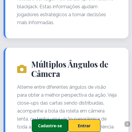
blackjack. Estas informações ajudam
jogadores estratégicos a tomar decisões
mais informadas.
Múltiplos Ângulos de
Câmera
Alterne entre diferentes ângulos de visão
para obter a melhor perspectiva da ação. Veja
close-ups das cartas sendo distribuídas,
acompanhe a bola da roleta em câmera
lenta, ou tenha uma visão panorâmica de
×
Cadastre-se
Entrar
toda a mesa - você controla sua experiência