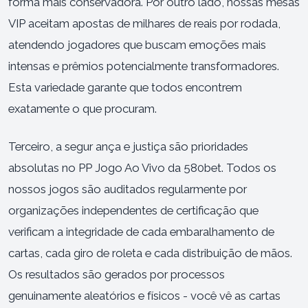
forma mais conservadora. Por outro lado, nossas mesas
VIP aceitam apostas de milhares de reais por rodada,
atendendo jogadores que buscam emoções mais
intensas e prêmios potencialmente transformadores.
Esta variedade garante que todos encontrem
exatamente o que procuram.
Terceiro, a segur ança e justiça são prioridades
absolutas no PP Jogo Ao Vivo da 580bet. Todos os
nossos jogos são auditados regularmente por
organizações independentes de certificação que
verificam a integridade de cada embaralhamento de
cartas, cada giro de roleta e cada distribuição de mãos.
Os resultados são gerados por processos
genuinamente aleatórios e físicos - você vê as cartas