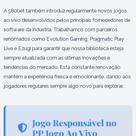
A 580bet também introduz regularmente novos jogos
ao vivo desenvolvidos pelos principais fornecedores de
software da indústria. Trabalhamos com parceiros
renomados como Evolution Gaming, Pragmatic Play
Live e Ezugi para garantir que nossa biblioteca esteja
sempre atualizada com as últimas inovações e
tendências do mercado. Esta constante renovação
mantém a experiência fresca e emocionante, dando aos
jogadores regulares sempre algo novo para explorar.
Jogo Responsável no
PP Jogo Ao Vivo