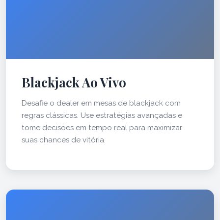
Blackjack Ao Vivo
Desafie o dealer em mesas de blackjack com
regras clássicas. Use estratégias avançadas e
tome decisões em tempo real para maximizar
suas chances de vitória.