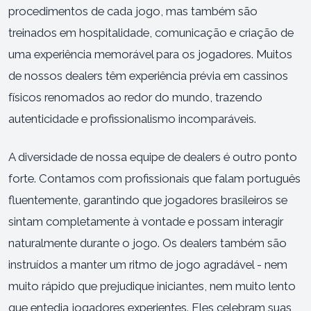
procedimentos de cada jogo, mas também são
treinados em hospitalidade, comunicação e criação de
uma experiência memorável para os jogadores. Muitos
de nossos dealers têm experiência prévia em cassinos
físicos renomados ao redor do mundo, trazendo
autenticidade e profissionalismo incomparáveis.
A diversidade de nossa equipe de dealers é outro ponto
forte. Contamos com profissionais que falam português
fluentemente, garantindo que jogadores brasileiros se
sintam completamente à vontade e possam interagir
naturalmente durante o jogo. Os dealers também são
instruídos a manter um ritmo de jogo agradável - nem
muito rápido que prejudique iniciantes, nem muito lento
que entedia jogadores experientes. Eles celebram suas