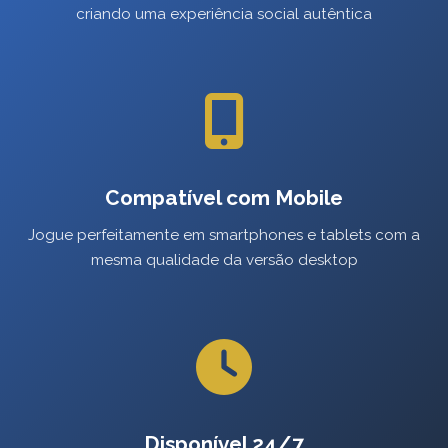
criando uma experiência social autêntica
Compatível com Mobile
Jogue perfeitamente em smartphones e tablets com a
mesma qualidade da versão desktop
Disponível 24/7